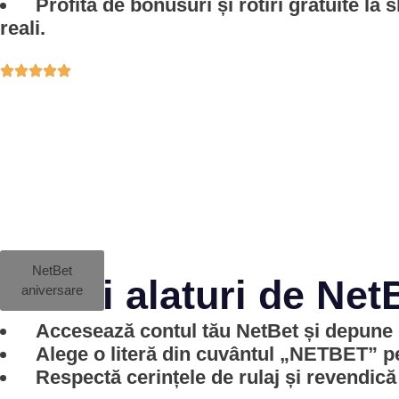
Profită de bonusuri și rotiri gratuite la 
reali.
NetBet
10 ani alaturi de NetB
aniversare
Accesează contul tău NetBet și depune pe
Alege o literă din cuvântul „NETBET” pe
Respectă cerințele de rulaj și revendică 