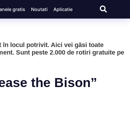
anele gratis
Noutati
Aplicatie
în locul potrivit. Aici vei găsi toate
ent. Sunt peste 2.000 de rotiri gratuite pe
elease the Bison”