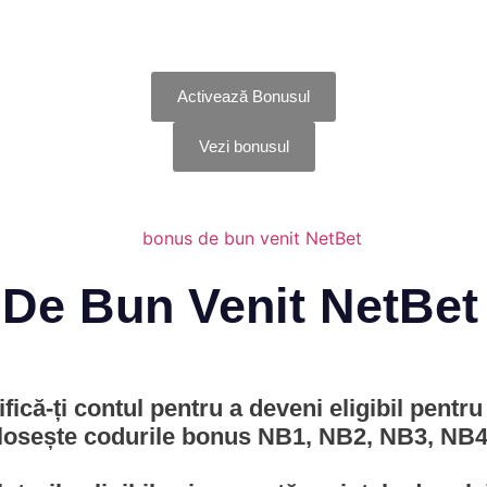
Activează Bonusul
Vezi bonusul
 De Bun Venit NetBet
fică-ți contul pentru a deveni eligibil pentr
folosește codurile bonus NB1, NB2, NB3, NB4