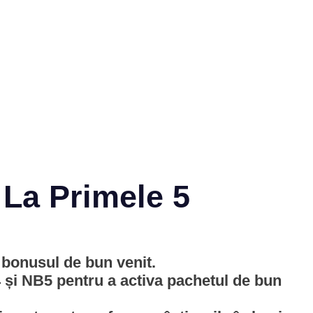
 La Primele 5
u bonusul de bun venit.
 și NB5 pentru a activa pachetul de bun