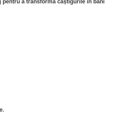
laj pentru a transforma câștigurile în bani
e.