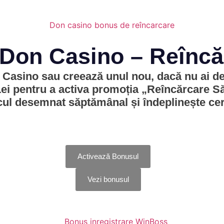
e Don Casino – Reînc
 Casino sau creează unul nou, dacă nu ai de
ei pentru a activa promoția „Reîncărcare S
cul desemnat săptămânal și îndeplinește cerin
Activează Bonusul
Vezi bonusul