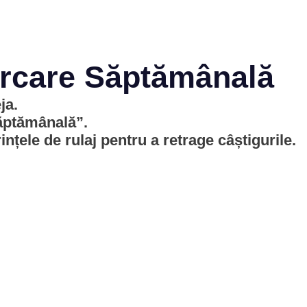
ărcare Săptămânală
ja.
ăptămânală”.
țele de rulaj pentru a retrage câștigurile.