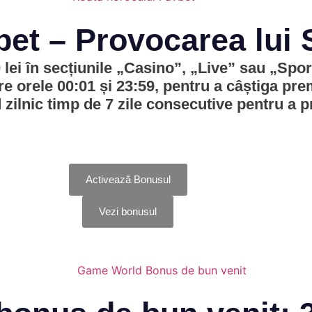
bet – Provocarea lui
0 lei în secțiunile „Casino”, „Live” sau „Spo
re orele 00:01 și 23:59, pentru a câștiga prem
ilnic timp de 7 zile consecutive pentru a 
Activează Bonusul
Vezi bonusul