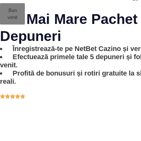
Bun
Cel Mai Mare Pachet
venit
Depuneri
Înregistrează-te pe NetBet Cazino și veri
Efectuează primele tale 5 depuneri și 
venit.
Profită de bonusuri și rotiri gratuite la 
reali.