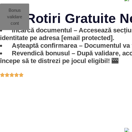
Bonus
100 Rotiri Gratuite N
validare
cont
Încarcă documentul – Accesează secțiun
identitate pe adresa
[email protected]
.
Așteaptă confirmarea – Documentul va fi 
Revendică bonusul – După validare, acce
începe să te distrezi pe jocul eligibil! 🎰