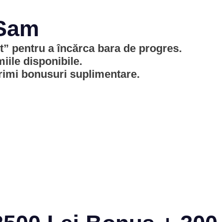
 Sam
rt” pentru a încărca bara de progres.
iile disponibile.
primi bonusuri suplimentare.