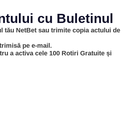
ntului cu Buletinul
tău NetBet sau trimite copia actului de
trimisă pe e-mail.
 a activa cele 100 Rotiri Gratuite și