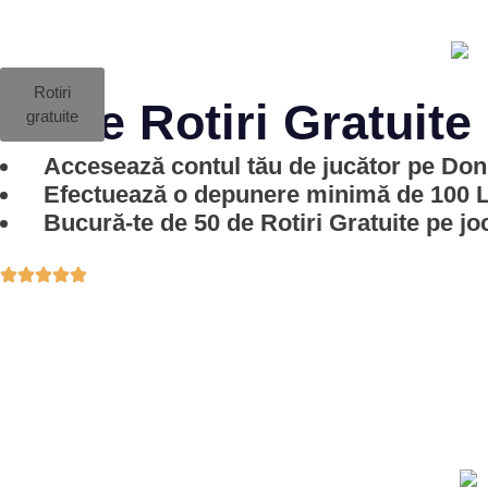
Rotiri
50 de Rotiri Gratuit
gratuite
Accesează contul tău de jucător pe Don
Efectuează o depunere minimă de 100 L
Bucură-te de 50 de Rotiri Gratuite pe jo